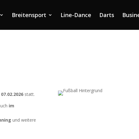
Breitensport
Line-Dance
Darts
Busin
m
07.02.2026
statt.
auch
im
inning
und weitere