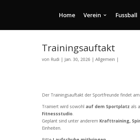
Home
Verein
Fussball
Trainingsauftakt
von
Rudi
|
Jan. 30, 2026
|
Allgemein
|
Der Trainingsauftakt der Sportfreunde findet a
Trainiert wird sowohl
auf dem Sportplatz
als 
Fitnessstudio
.
Geplant sind unter anderem
Krafttraining, Sp
Einheiten.
Bitte
Laufschuhe mitbringen
.