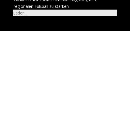
regionalen Fußball zu stärken.
Laden...
1 Mannschaft - Bezirksliga
Wenn du alles gewinnst, ist es natürlich immer schwer,
Kritik zu finden. Ein kleiner Kritikpunkt ist vielleicht
schon, dass wir als Mannschaft versuchen müssen,
noch besser zu verteidigen. Für unsere Qualität haben
wir bislang zu viele Gegentore bekommen. In
Ursensollen schießen wir fünf Tore und
müs#333333##sen trotzdem zittern, weil auch der
Gegner vier Tore macht. In diesem Kontext wichtig